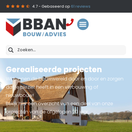
4.7
- Gebaseerd op
61
reviews
Gerealiseerde projecten
Wij kennen de bouwwereld door en door en zorgen
dat je plezier heeft in een verbouwing of
nieuwbouw!
Bekijk hier een overzicht van een deel van onze
projecten van de afgelopen 20 jaar.