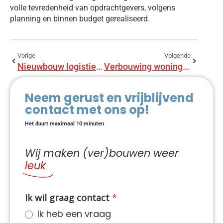
volle tevredenheid van opdrachtgevers, volgens
planning en binnen budget gerealiseerd.
Vorige
Volgende
Nieuwbouw logistieke bedrijfspand te Hoofddorp
Verbouwing woning te Soest
Neem gerust en vrijblijvend
contact met ons op!
Het duurt maximaal 10 minuten
Wij maken (ver)bouwen weer
leuk
NIEUW
Ik wil graag contact
*
Contact
Ik heb een vraag
dynamisch