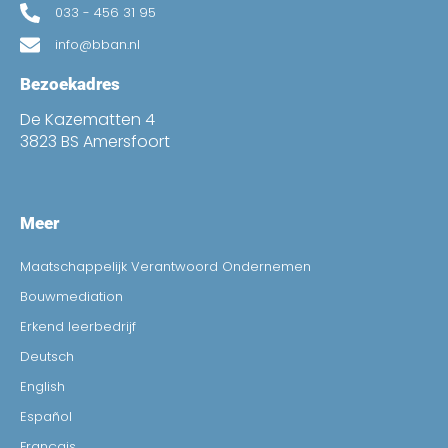
033 - 456 31 95
info@bban.nl
Bezoekadres
De Kazematten 4
3823 BS Amersfoort
Meer
Maatschappelijk Verantwoord Ondernemen
Bouwmediation
Erkend leerbedrijf
Deutsch
English
Español
Français