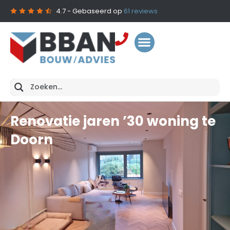
4.7
- Gebaseerd op
61
reviews
Renovatie jaren ’30 woning te
Doorn