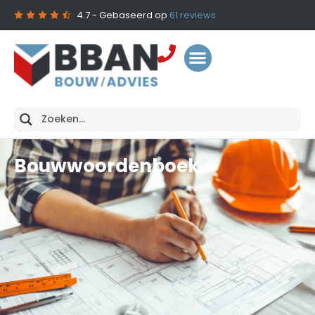
4.7
- Gebaseerd op
61
reviews
Bouwwoordenboek