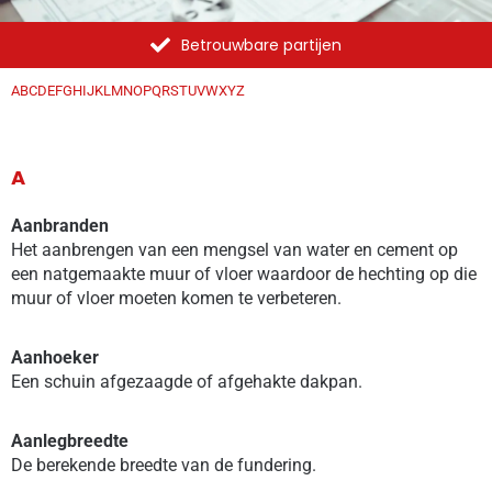
Al meer dan 1375 opdrachten uitgevoerd
A
B
C
D
E
F
G
H
I
J
K
L
M
N
O
P
Q
R
S
T
U
V
W
X
Y
Z
A
Aanbranden
Het aanbrengen van een mengsel van water en cement op
een natgemaakte muur of vloer waardoor de hechting op die
muur of vloer moeten komen te verbeteren.
Aanhoeker
Een schuin afgezaagde of afgehakte dakpan.
Aanlegbreedte
De berekende breedte van de fundering.