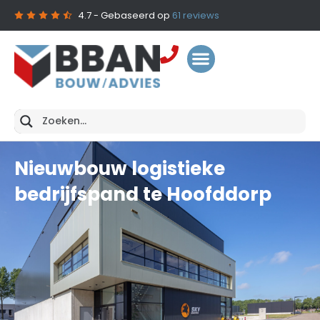
4.7
- Gebaseerd op
61
reviews
Nieuwbouw logistieke
bedrijfspand te Hoofddorp