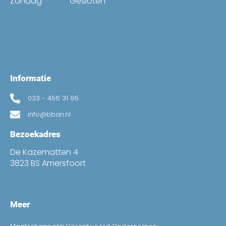
Zondag
Gesloten
Informatie
033 - 456 31 95
info@bban.nl
Bezoekadres
De Kazematten 4
3823 BS Amersfoort
Meer