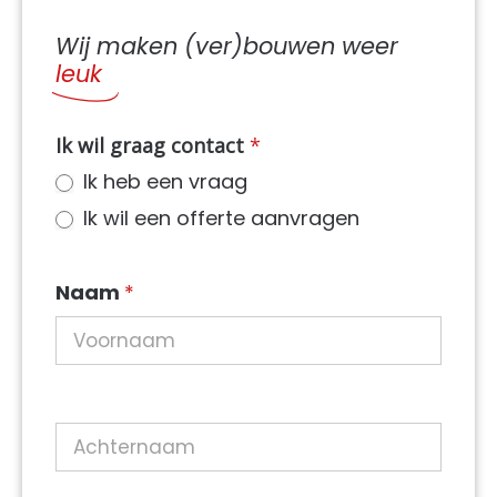
Wij maken (ver)bouwen weer
leuk
NIEUW
Ik wil graag contact
*
Contact
Ik heb een vraag
dynamisch
Ik wil een offerte aanvragen
in
sidebar
Naam
*