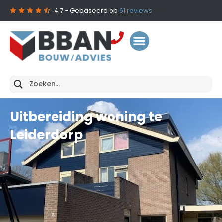
4.7
- Gebaseerd op
61
reviews
Uitbereiding woning te
Leiderdorp