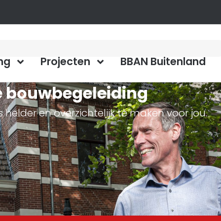
ng
Projecten
BBAN Buitenland
e bouwbegeleiding
helder en overzichtelijk te maken voor jou.