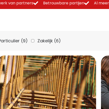
erk van partners
Betrouwbare partijen
Al meer
Particulier
(9)
Zakelijk
(6)