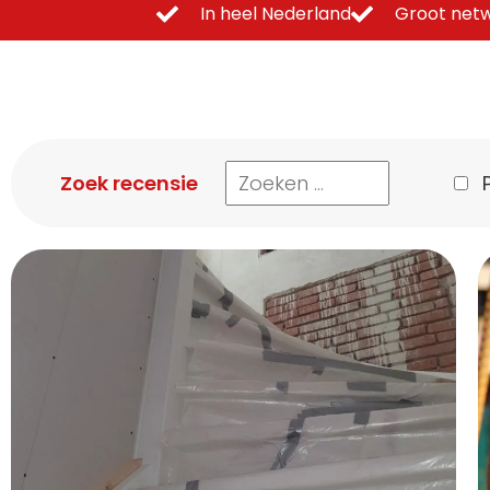
In heel Nederland
Groot netw
Zoek recensie