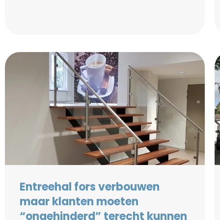
Entreehal fors verbouwen
maar klanten moeten
“ongehinderd” terecht kunnen