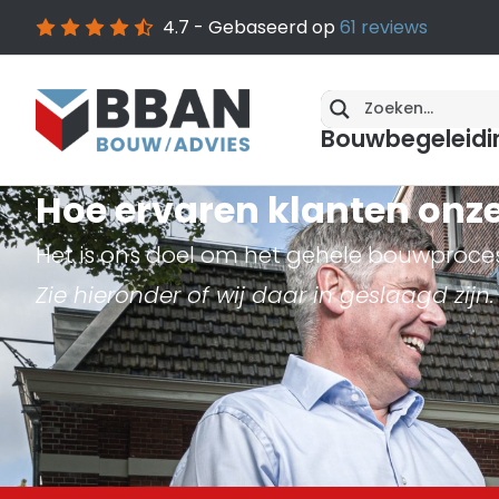
4.7
- Gebaseerd op
61
reviews
Bouwbegeleidi
Hoe ervaren klanten onz
Het is ons doel om het gehele bouwproces 
Zie hieronder of wij daar in geslaagd zijn.