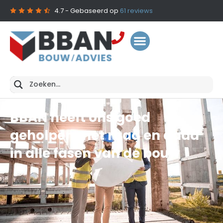
4.7
- Gebaseerd op
61
reviews
BBAN heeft ons goed
geholpen met raad en daad
in alle fasen van de bouw