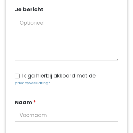
Soort
Je bericht
werkzaamheden
Ik ga hierbij akkoord met de
privacyverklaring*
Naam
*