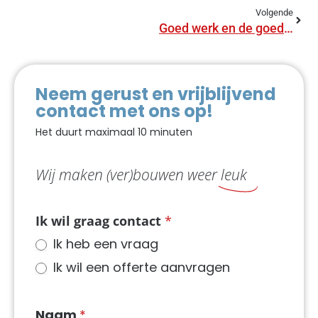
Volgende
Goed werk en de goede contacten!
Neem gerust en vrijblijvend
contact met ons op!
Het duurt maximaal 10 minuten
Wij maken (ver)bouwen weer
leuk
NIEUW
Ik wil graag contact
*
Contact
Ik heb een vraag
dynamisch
Ik wil een offerte aanvragen
in
sidebar
Naam
*