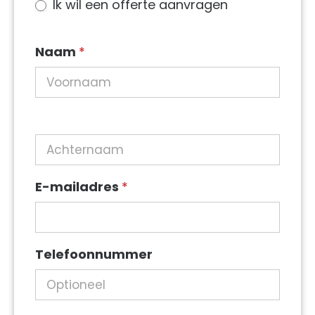
Ik wil een offerte aanvragen
in
sidebar
Naam
*
E-mailadres
*
Telefoonnummer