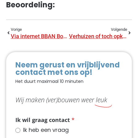
Beoordeling:
Vorige
Volgende
Via internet BBAN Bouwbegeleiding & Advies gevonden
Verhuizen of toch opknappen?
Neem gerust en vrijblijvend
contact met ons op!
Het duurt maximaal 10 minuten
Wij maken (ver)bouwen weer
leuk
NIEUW
Ik wil graag contact
*
Contact
Ik heb een vraag
dynamisch