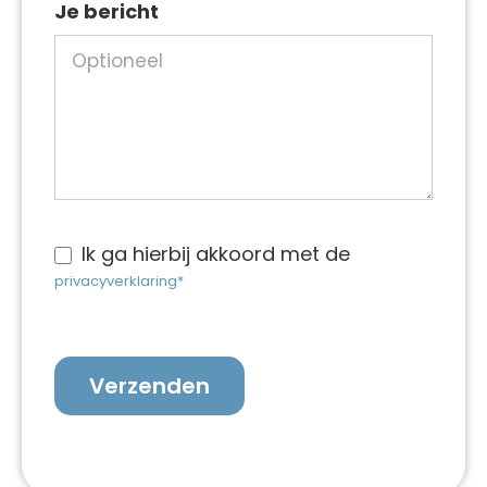
Je bericht
werkzaamheden
Ik ga hierbij akkoord met de
privacyverklaring*
Verzenden