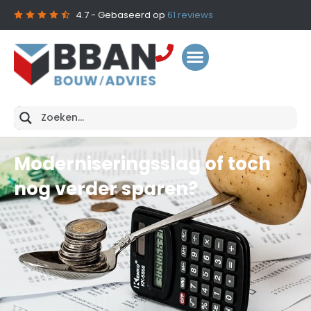
4.7
- Gebaseerd op
61
reviews
Moderniseringsslag of toch
nog verder sparen?