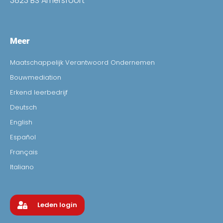
3823 BS Amersfoort
Meer
Maatschappelijk Verantwoord Ondernemen
Bouwmediation
Erkend leerbedrijf
Deutsch
English
Español
Français
Italiano
Leden login