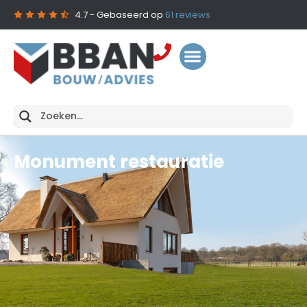
4.7
- Gebaseerd op
61
reviews
Monument restauratie