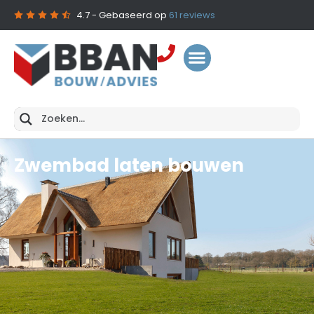
4.7
- Gebaseerd op
61
reviews
Zwembad laten bouwen