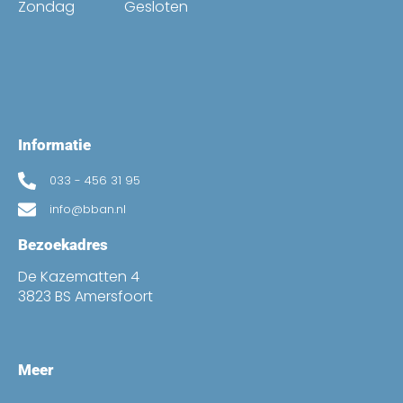
Zondag
Gesloten
Informatie
033 - 456 31 95
info@bban.nl
Bezoekadres
De Kazematten 4
3823 BS Amersfoort
Meer