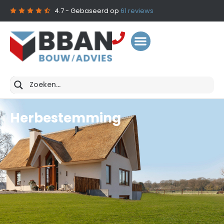
4.7
- Gebaseerd op
61
reviews
Herbestemming