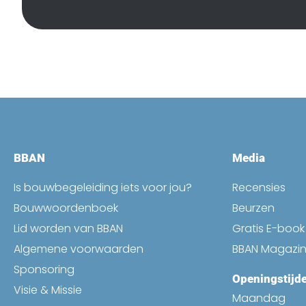
BBAN
Media
Is bouwbegeleiding iets voor jou?
Recensies
Bouwwoordenboek
Beurzen
Lid worden van BBAN
Gratis E-boo
Algemene voorwaarden
BBAN Magazi
Sponsoring
Openingstijd
Visie & Missie
Maandag