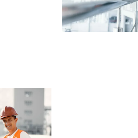
n van de bestaande
n van
mee. Om wat voor
 van a tot z. Denk
het voeren van
Perfect
Bouwbegele
.
We kunnen jou met onze
bieden, of je ons nu als p
benadert. Als zakelijke k
ons over te laten, zodat j
reguliere bedrijfswerk
Voor particulieren zijn 
kennis die vereist is om 