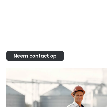
en eisen kunnen voldoen binnen de beperkinge
situatie. We ondersteunen ook bij het renovere
monumenten. Daar spelen weer andere zaken 
project het ook gaat, we ondersteunen jou altijd
hierbij aan het uitvoeren van de administratie, 
bouwvergaderingen en het verlenen van nazorg
Neem contact op