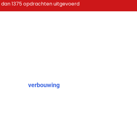
 dan 1375 opdrachten uitgevoerd
g
Helmond:
teuning
 voor een
verbouwing
,
Neem dan vandaag nog
t de mogelijkheden zijn. Wij
onder zorgen verloopt en dat je
er vooral van onze uitgebreide
e leuk een bouwproject kan
gesprek om jouw wensen en