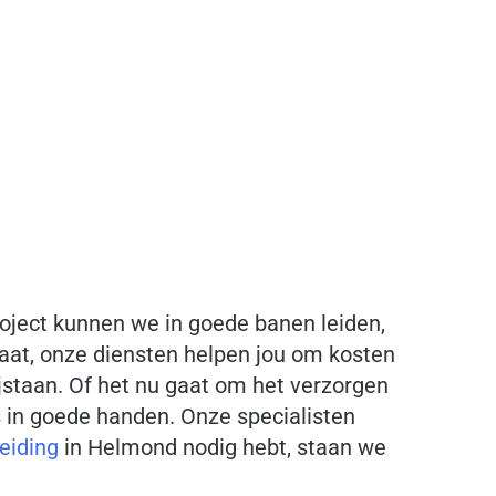
 zullen we je tijdens een
nze diensten. Of je ons nu als
t wilt benaderen, we staan voor
oject kunnen we in goede banen leiden,
gaat, onze diensten helpen jou om kosten
jstaan. Of het nu gaat om het verzorgen
s in goede handen. Onze specialisten
eiding
in Helmond nodig hebt, staan we