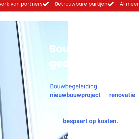
erk van partners
Betrouwbare partijen
Al meer
Bouwbegeleidin
gedegen onders
Bouwbegeleiding
Helmond nodig
nieuwbouwproject
of
renovatie
?
contact met ons op en ontdek wa
zorgen ervoor dat jouw project z
flink
bespaart op kosten.
Profite
kennis en ervaring en ontdek ho
zijn. We gaan graag met je in 