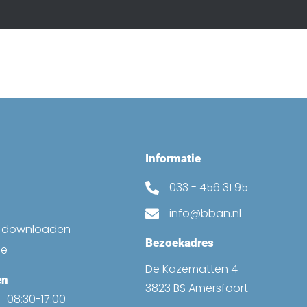
Informatie
033 - 456 31 95
info@bban.nl
k downloaden
Bezoekadres
ne
De Kazematten 4
en
3823 BS Amersfoort
08:30-17:00