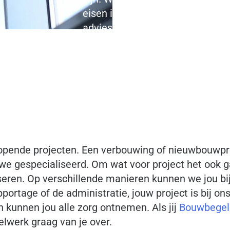
eisen in kaart te brengen. Verder
adviesgesprek informeren over o
particulier of als zakelijke klan
je klaar.
lopende projecten. Een verbouwing of nieuwbouwpr
 we gespecialiseerd. Om wat voor project het ook 
seren. Op verschillende manieren kunnen we jou bi
rtage of de administratie, jouw project is bij on
 kunnen jou alle zorg ontnemen. Als jij
Bouwbegel
elwerk graag van je over.