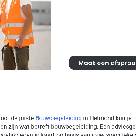
kan een verbouwing of n
dat geval biedt het een 
ondersteunen. Voor ged
je bij ons aan het goede 
zorgen.
Maak een afspraa
Voor de juiste
Bouwbegeleiding
in Helmond kun je t
 zijn wat betreft bouwbegeleiding. Een adviesgespr
lijkheden in kaart op basis van jouw specifieke sit