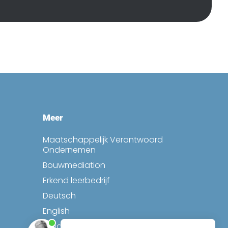
Meer
Maatschappelijk Verantwoord
Ondernemen
Bouwmediation
Erkend leerbedrijf
Deutsch
English
Español