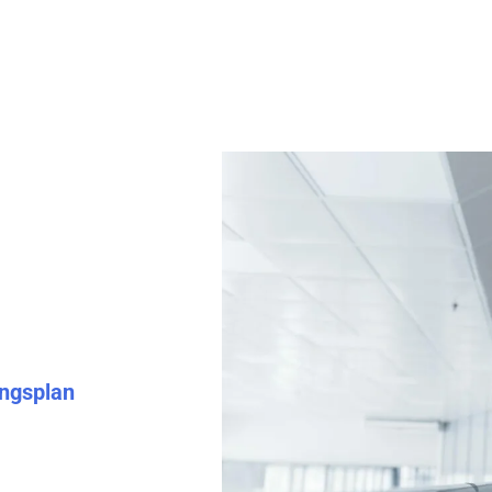
en van een
lmond, krijg je te
an een
en bij
ngsplan
,
de
ndsnota een rol.
we aan jouw wensen