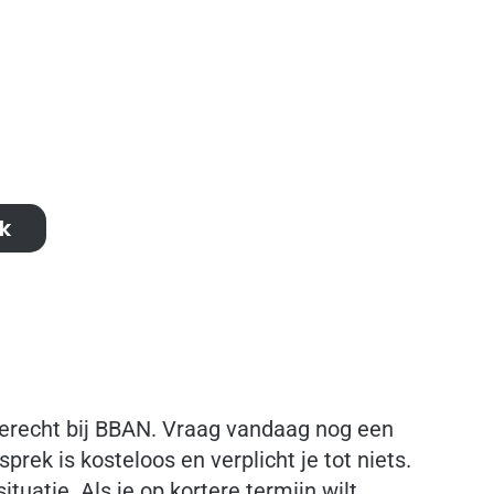
ieuwbouwproject overweldigend zijn. In
uitkomst om je door ons te laten
egen bouwbegeleiding in Helmond ben
adres: dit bespaart je een hoop geld en
k
erecht bij BBAN. Vraag vandaag nog een
ek is kosteloos en verplicht je tot niets.
uatie. Als je op kortere termijn wilt