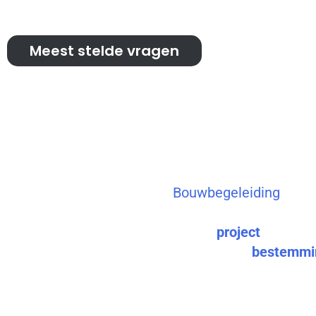
Meest stelde vragen
Bouwbegeleiding
Helmond: de tak
bouwbegeleider
Als je ons benadert voor
Bouwbegeleiding
in He
maken met gedegen ondersteuning. De taken v
bouwbegeleider verschillen per
project
. Zo spel
nieuwbouwprojecten onder meer het
bestemmi
stedenbouwkundige voorschriften en de welsta
Bij een verbouwing ligt de focus meer op hoe 