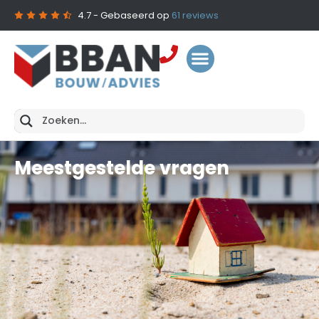
4.7
- Gebaseerd op
61
reviews
Meestgestelde vragen