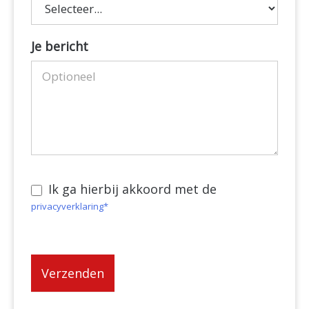
Soort
Je bericht
werkzaamheden
Ik ga hierbij akkoord met de
privacyverklaring*
Verzenden