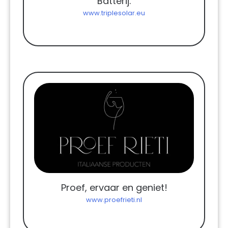
Batterij.
www.triplesolar.eu
Proef, ervaar en geniet!
www.proefrieti.nl