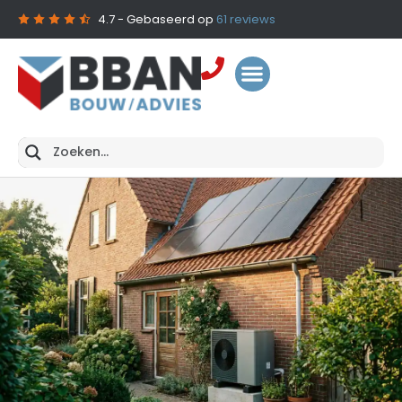
4.7
- Gebaseerd op
61
reviews