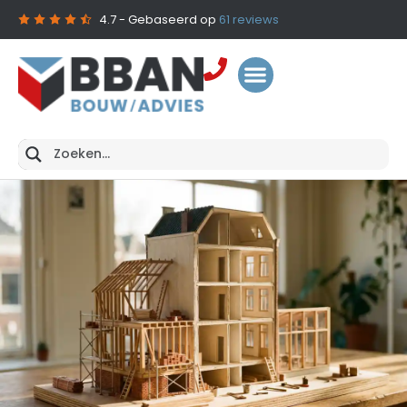
4.7
- Gebaseerd op
61
reviews