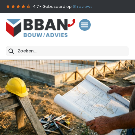
4.7
- Gebaseerd op
61
reviews