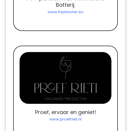
Batterij.
www.triplesolar.eu
Proef, ervaar en geniet!
www.proefrieti.nl