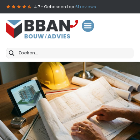
4.7
- Gebaseerd op
61
reviews