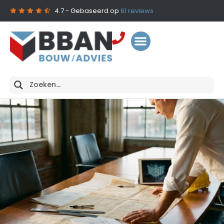
4.7
- Gebaseerd op
61
reviews