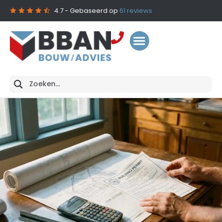
4.7
- Gebaseerd op
61
reviews