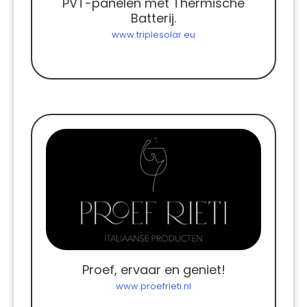
PVT-panelen met Thermische
Batterij.
www.triplesolar.eu
Proef, ervaar en geniet!
www.proefrieti.nl