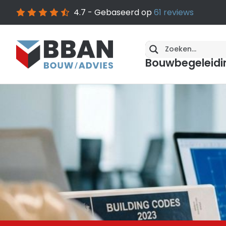
4.7
- Gebaseerd op
61
reviews
Bouwbegeleidi