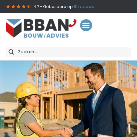
4.7
- Gebaseerd op
61
reviews