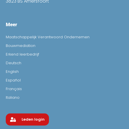
3823 BS Amersfoort
Meer
Maatschappelijk Verantwoord Ondernemen
Bouwmediation
Erkend leerbedrijf
Deutsch
English
Español
Français
Italiano
Leden login