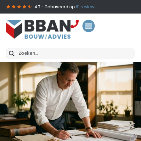
4.7
- Gebaseerd op
61
reviews