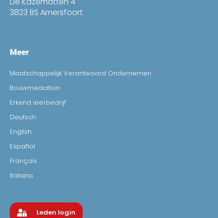
De Kazematten 4
3823 BS Amersfoort
Meer
Maatschappelijk Verantwoord Ondernemen
Bouwmediation
Erkend leerbedrijf
Deutsch
English
Español
Français
Italiano
Leden login