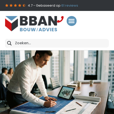
4.7
- Gebaseerd op
61
reviews