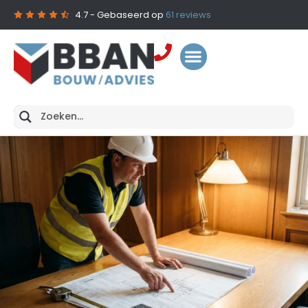
4.7
- Gebaseerd op
61
reviews