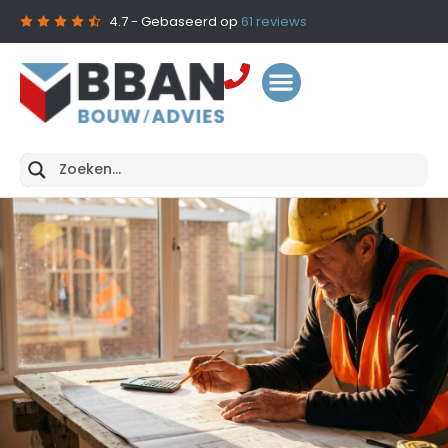
4.7
- Gebaseerd op
61
reviews