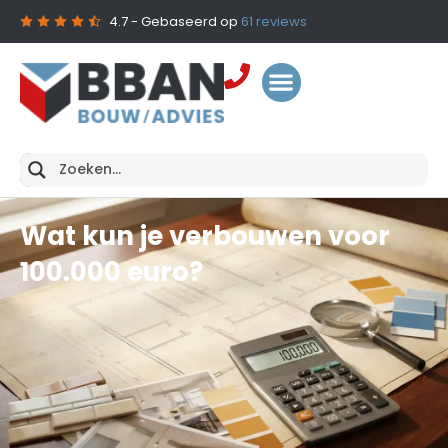
4.7
- Gebaseerd op
61
reviews
Wat kun je verbouwen voor
100.000 euro?