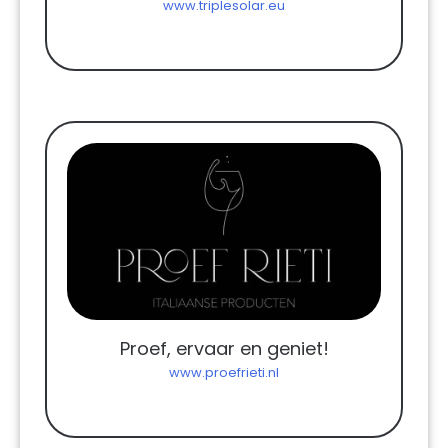
www.triplesolar.eu
Proef, ervaar en geniet!
www.proefrieti.nl