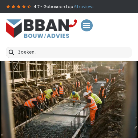
4.7
- Gebaseerd op
61
reviews