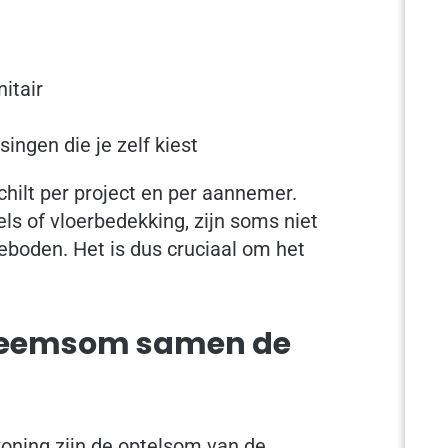
itair
ngen die je zelf kiest
hilt per project en per aannemer.
s of vloerbedekking, zijn soms niet
boden. Het is dus cruciaal om het
neemsom samen de
oning zijn de optelsom van de