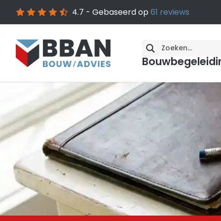
4.7
- Gebaseerd op
61
reviews
Bouwbegeleidi