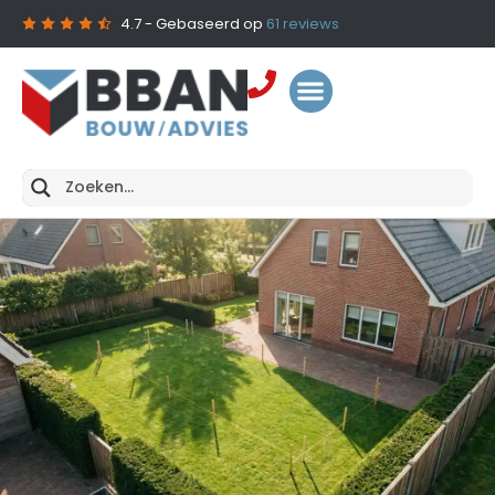
4.7
- Gebaseerd op
61
reviews