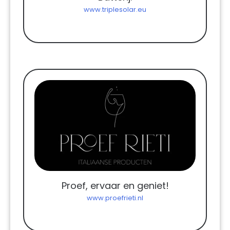
www.triplesolar.eu
Proef, ervaar en geniet!
www.proefrieti.nl