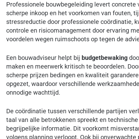
Professionele bouwbegeleiding levert concrete 
scherpe inkoop en het voorkomen van fouten, tijd
stressreductie door professionele coördinatie, 
controle en risicomanagement door ervaring met
voordelen wegen ruimschoots op tegen de advi
Een bouwadviseur helpt bij
budgetbewaking
doo
maken en meerwerk kritisch te beoordelen. Door
scherpe prijzen bedingen en kwaliteit garandere
opgezet, waardoor verschillende werkzaamheden
onnodige wachttijd.
De coördinatie tussen verschillende partijen ve
taal van alle betrokkenen spreekt en technische
begrijpelijke informatie. Dit voorkomt misversta
volgens planning verloopt. Ook bij onverwachte