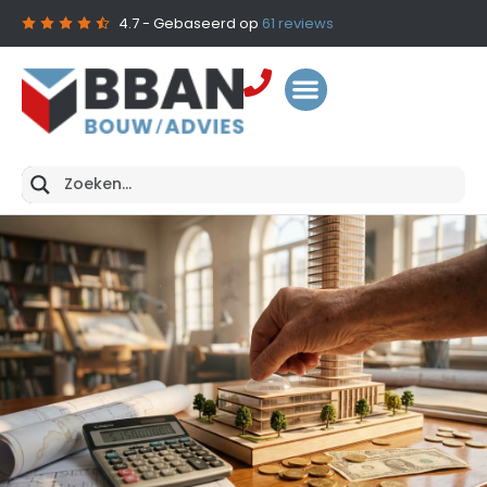
4.7
- Gebaseerd op
61
reviews