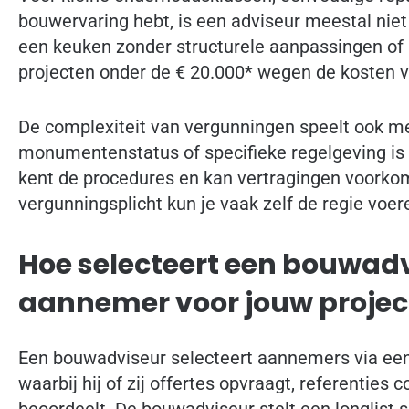
bouwervaring hebt, is een adviseur meestal nie
een keuken zonder structurele aanpassingen of h
projecten onder de € 20.000* wegen de kosten v
De complexiteit van vergunningen speelt ook m
monumentenstatus of specifieke regelgeving is ee
kent de procedures en kan vertragingen voorkom
vergunningsplicht kun je vaak zelf de regie voer
Hoe selecteert een bouwadv
aannemer voor jouw projec
Een bouwadviseur selecteert aannemers via ee
waarbij hij of zij offertes opvraagt, referenties c
beoordeelt. De bouwadviseur stelt een longlis