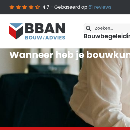
4.7
- Gebaseerd op
61
reviews
Bouwbegeleidi
Wanneer heb je bouwkund