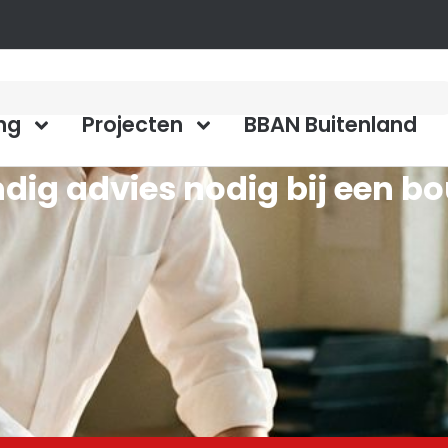
ng
Projecten
BBAN Buitenland
ig advies nodig bij een b