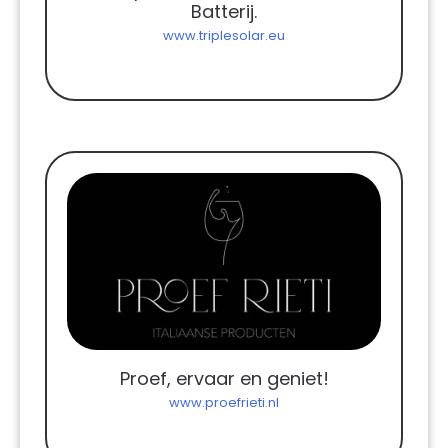
Batterij.
www.triplesolar.eu
Proef, ervaar en geniet!
www.proefrieti.nl