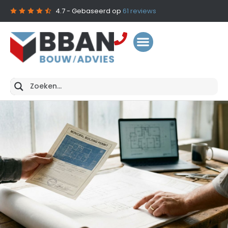
4.7
- Gebaseerd op
61
reviews