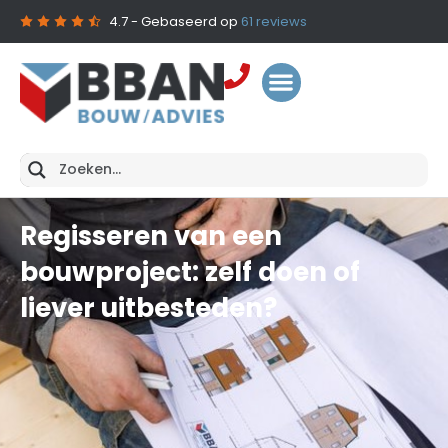
4.7
- Gebaseerd op
61
reviews
Regisseren van een
bouwproject: zelf doen of
liever uitbesteden?