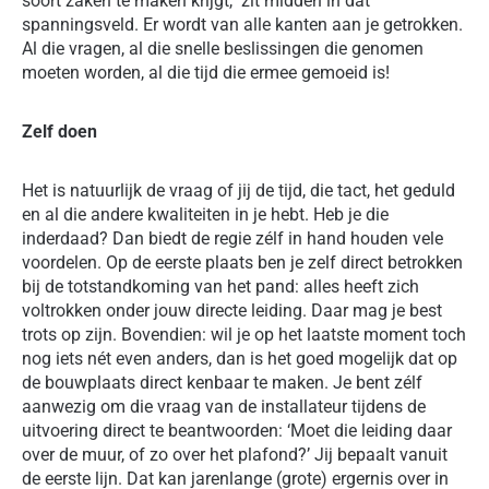
soort zaken te maken krijgt, zit midden in dat
spanningsveld. Er wordt van alle kanten aan je getrokken.
Al die vragen, al die snelle beslissingen die genomen
moeten worden, al die tijd die ermee gemoeid is!
Zelf doen
Het is natuurlijk de vraag of jij de tijd, die tact, het geduld
en al die andere kwaliteiten in je hebt. Heb je die
inderdaad? Dan biedt de regie zélf in hand houden vele
voordelen. Op de eerste plaats ben je zelf direct betrokken
bij de totstandkoming van het pand: alles heeft zich
voltrokken onder jouw directe leiding. Daar mag je best
trots op zijn. Bovendien: wil je op het laatste moment toch
nog iets nét even anders, dan is het goed mogelijk dat op
de bouwplaats direct kenbaar te maken. Je bent zélf
aanwezig om die vraag van de installateur tijdens de
uitvoering direct te beantwoorden: ‘Moet die leiding daar
over de muur, of zo over het plafond?’ Jij bepaalt vanuit
de eerste lijn. Dat kan jarenlange (grote) ergernis over in