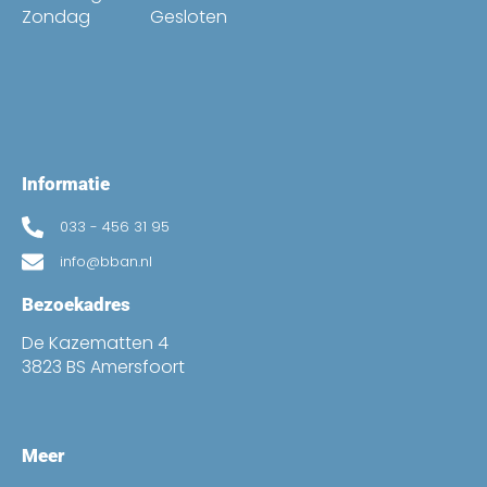
Zondag
Gesloten
Informatie
033 - 456 31 95
info@bban.nl
Bezoekadres
De Kazematten 4
3823 BS Amersfoort
Meer