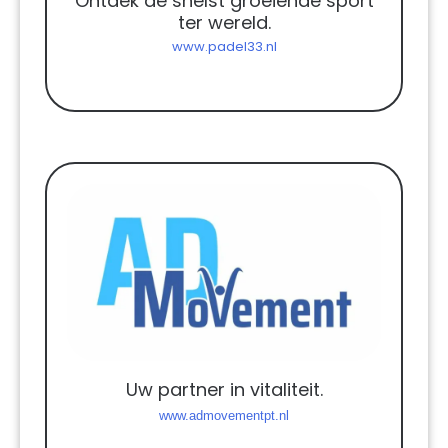
Ontdek de snelst groeiende sport
ter wereld.
www.padel33.nl
Uw partner in vitaliteit.
www.admovementpt.nl