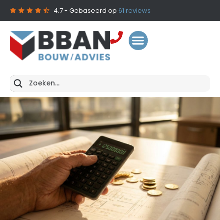
4.7
- Gebaseerd op
61
reviews