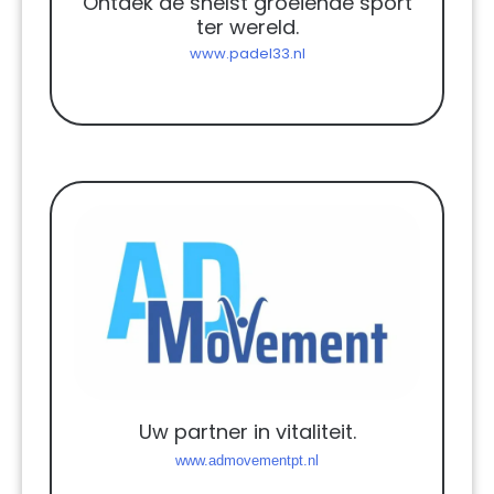
Ontdek de snelst groeiende sport
ter wereld.
www.padel33.nl
Uw partner in vitaliteit.
www.admovementpt.nl