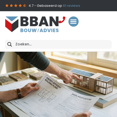
4.7
- Gebaseerd op
61
reviews