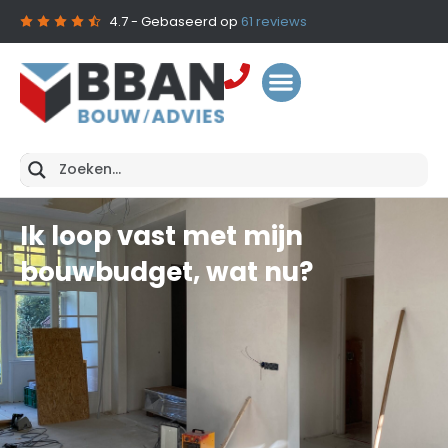
4.7
- Gebaseerd op
61
reviews
Ik loop vast met mijn
bouwbudget, wat nu?