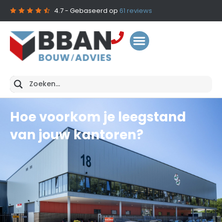
4.7
- Gebaseerd op
61
reviews
Hoe voorkom je leegstand
van jouw kantoren?