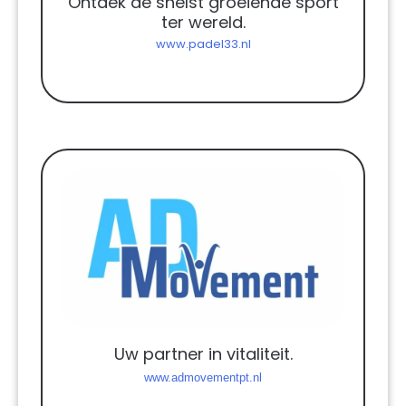
Ontdek de snelst groeiende sport
ter wereld.
www.padel33.nl
Uw partner in vitaliteit.
www.admovementpt.nl