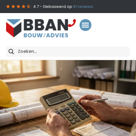
4.7
- Gebaseerd op
61
reviews