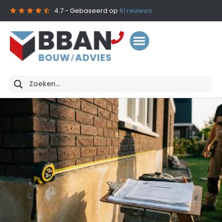
4.7
- Gebaseerd op
61
reviews