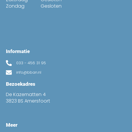
Zondag
Gesloten
Informatie
033 - 456 31 95
info@bban.nl
Bezoekadres
De Kazematten 4
3823 BS Amersfoort
Meer