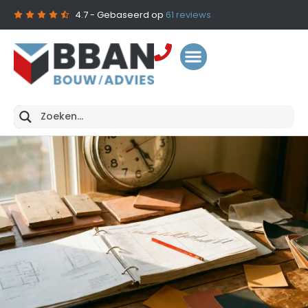
4.7
- Gebaseerd op
61
reviews