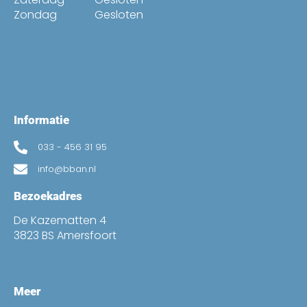
Zondag
Gesloten
Informatie
033 - 456 31 95
info@bban.nl
Bezoekadres
De Kazematten 4
3823 BS Amersfoort
Meer