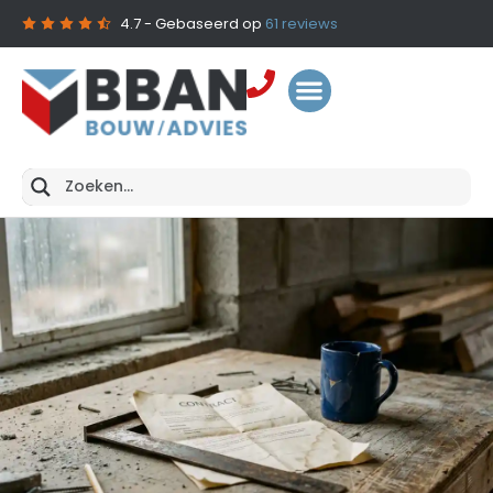
4.7
- Gebaseerd op
61
reviews