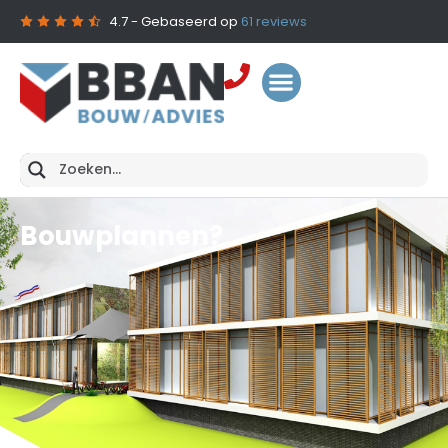
4.7
- Gebaseerd op
61
reviews
Bouwplannen?