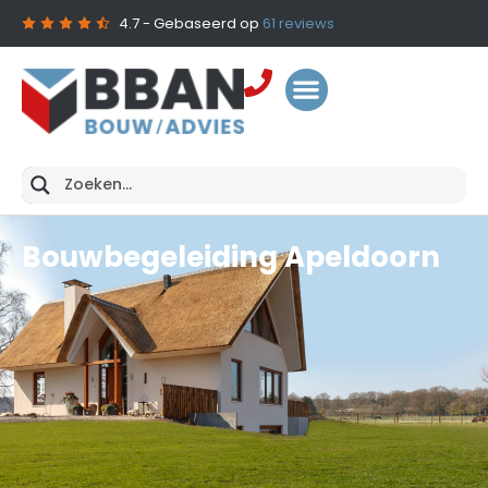
4.7
- Gebaseerd op
61
reviews
Bouwbegeleiding Apeldoorn