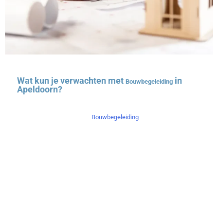
Wat kun je verwachten met
in
Bouwbegeleiding
Apeldoorn?
Bij BBAN begint onze
Apeldoorn met
Bouwbegeleiding
een grondige inventarisatie van jouw wensen en
eisen. Voor particulieren bieden we uitgebreide
ondersteuning bij nieuwbouw en verbouwingen. Wij
helpen je bij het opstellen van bestemmingsplannen
en bouwvoorschriften, de selectie van betrouwbare
aannemers en zorgen voor strikte kwaliteitscontrole.
Daarnaast bieden we administratieve ondersteuning
en zorgen we ervoor dat alle afspraken duidelijk
vastgelegd worden. Onze diensten omvatten ook