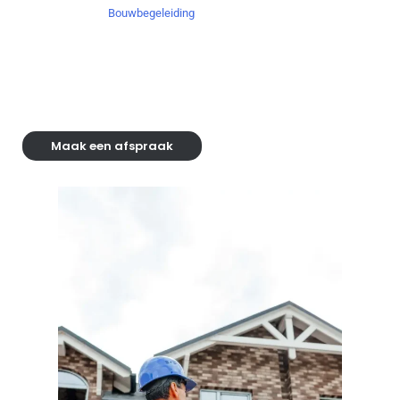
project. Onze
Apeldoorn kenmerkt zich
Bouwbegeleiding
door korte communicatielijnen en één aanspreekpunt,
waardoor we efficiënt en kostenbesparend kunnen
werken. Of het nu gaat om particulieren of zakelijke
klanten, wij bieden altijd een oplossing op maat.
Maak een afspraak