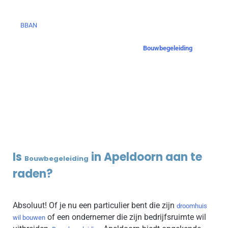
Bij
begrijpen we dat een bouwproject in Apeldoorn
BBAN
een aanzienlijke onderneming is, of het nu gaat om
nieuwbouw of een verbouwing. Onze
Bouwbegeleiding
Apeldoorn
zorgt ervoor dat elk aspect van je project
naadloos verloopt. We nemen alle zorgen uit handen, van
de eerste schets tot de laatste steen, en bieden je de
expertise en ondersteuning die je nodig hebt om jouw
droomproject werkelijkheid te laten worden.
Is
in Apeldoorn aan te
Bouwbegeleiding
raden?
Absoluut! Of je nu een particulier bent die zijn
droomhuis
of een ondernemer die zijn bedrijfsruimte wil
wil bouwen