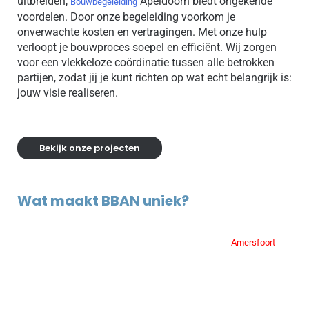
uitbreiden,
Apeldoorn biedt ongekende
Bouwbegeleiding
voordelen. Door onze begeleiding voorkom je
onverwachte kosten en vertragingen. Met onze hulp
verloopt je bouwproces soepel en efficiënt. Wij zorgen
voor een vlekkeloze coördinatie tussen alle betrokken
partijen, zodat jij je kunt richten op wat echt belangrijk is:
jouw visie realiseren.
Bekijk onze projecten
Wat maakt BBAN uniek?
BBAN onderscheidt zich door een persoonlijke aanpak
en landelijke dekking. Vanuit ons kantoor in
Amersfoort
werken wij samen met diverse zelfstandige
bouwkundigen, adviseurs en architecten, allemaal onder
de naam De BBAN Groep. Hierdoor kunnen wij jou altijd
de beste expertise bieden, ongeacht de omvang van je