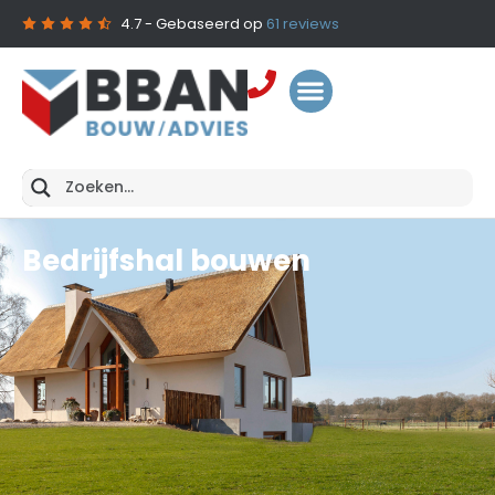
4.7
- Gebaseerd op
61
reviews
Bedrijfshal bouwen