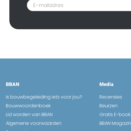
Inschrijven
nieuwsbrief
BBAN
Media
Is bouwbegeleiding iets voor jou?
Recensies
Bouwwoordenboek
Beurzen
Lid worden van BBAN
Gratis E-boo
Algemene voorwaarden
BBAN Magazi