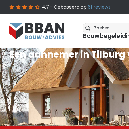
4.7
- Gebaseerd op
61
reviews
Bouwbegeleidi
Een aannemer in Tilburg