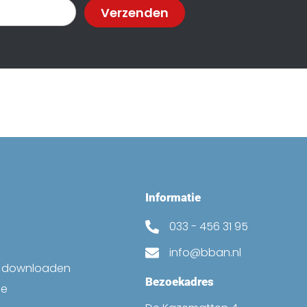
Verzenden
Informatie
033 - 456 31 95
info@bban.nl
k downloaden
Bezoekadres
ne