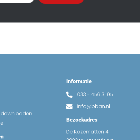
Informatie
033 - 456 31 95
info@bban.nl
k downloaden
Bezoekadres
ne
De Kazematten 4
en