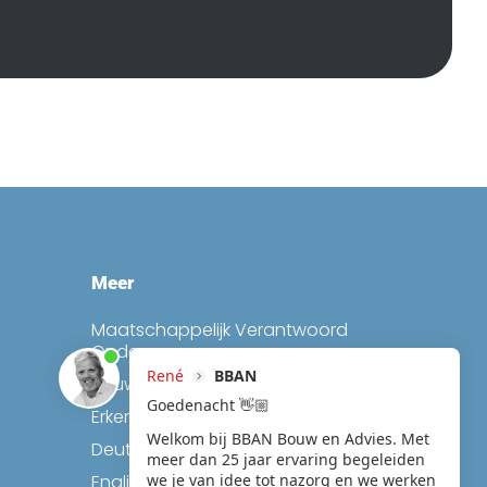
Meer
Maatschappelijk Verantwoord
Ondernemen
Bouwmediation
Erkend leerbedrijf
Deutsch
English