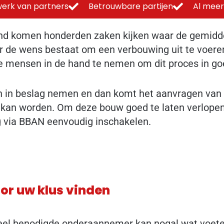
erk van partners
Betrouwbare partijen
Al meer
d komen honderden zaken kijken waar de gemiddel
r er de wens bestaat om een verbouwing uit te voere
te mensen in de hand te nemen om dit proces in go
en in beslag nemen en dan komt het aanvragen van
kan worden. Om deze bouw goed te laten verlopen
g via BBAN eenvoudig inschakelen.
or uw klus vinden
el benodigde onderaannemer kan nogal wat voeten 