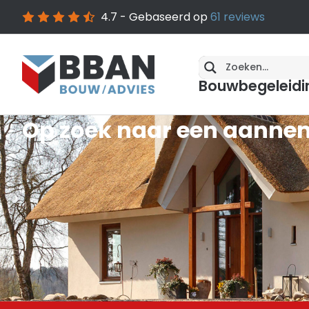
4.7
- Gebaseerd op
61
reviews
Bouwbegeleidi
Op zoek naar een aanne