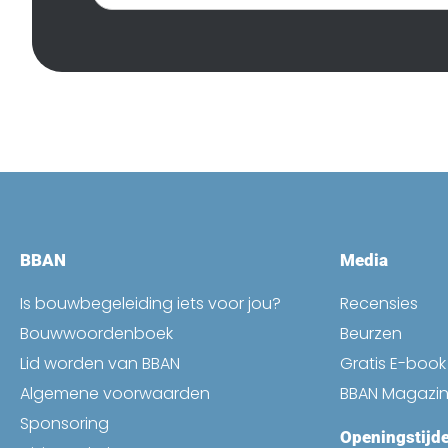
nieuwsbrief
BBAN
Media
Is bouwbegeleiding iets voor jou?
Recensies
Bouwwoordenboek
Beurzen
Lid worden van BBAN
Gratis E-boo
Algemene voorwaarden
BBAN Magazi
Sponsoring
Openingstijd