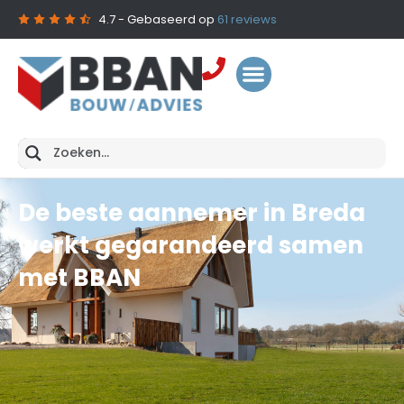
4.7
- Gebaseerd op
61
reviews
De beste aannemer in Breda
werkt gegarandeerd samen
met BBAN