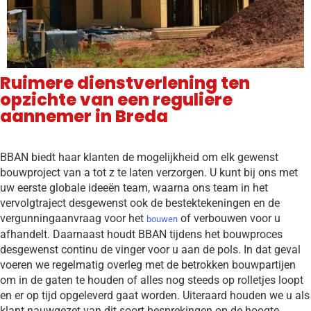
Ruimere dienstverlening ten
opzichte van een reguliere
aannemer in Breda
BBAN biedt haar klanten de mogelijkheid om elk gewenst
bouwproject van a tot z te laten verzorgen. U kunt bij ons met
uw eerste globale ideeën team, waarna ons team in het
vervolgtraject desgewenst ook de bestektekeningen en de
vergunningaanvraag voor het
of verbouwen voor u
bouwen
afhandelt. Daarnaast houdt BBAN tijdens het bouwproces
desgewenst continu de vinger voor u aan de pols. In dat geval
voeren we regelmatig overleg met de betrokken bouwpartijen
om in de gaten te houden of alles nog steeds op rolletjes loopt
en er op tijd opgeleverd gaat worden. Uiteraard houden we u als
klant nauwgezet van dit soort besprekingen op de hoogte,