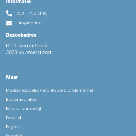
Informatie
033 - 456 31 95
info@bban.nl
Bezoekadres
De Kazematten 4
3823 BS Amersfoort
Meer
Maatschappelijk Verantwoord Ondernemen
Bouwmediation
Erkend leerbedrijf
Deutsch
English
Español