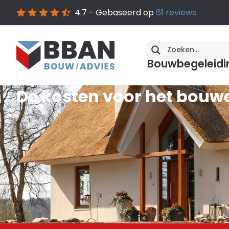
4.7
- Gebaseerd op
61
reviews
Bouwbegeleidi
De kosten voor het bouw